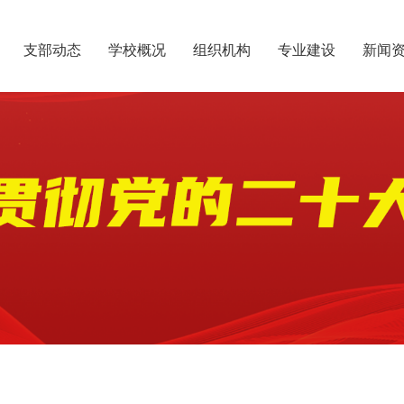
支部动态
学校概况
组织机构
专业建设
新闻