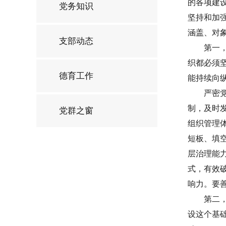
的各项建
党务知识
坚持和加
涵盖、对
支部动态
第一
织都必须
德育工作
能持续向
严密
制，及时发
党群之窗
组织管理
短板、填
层治理能
式，有效
响力。要
第二
设这个基