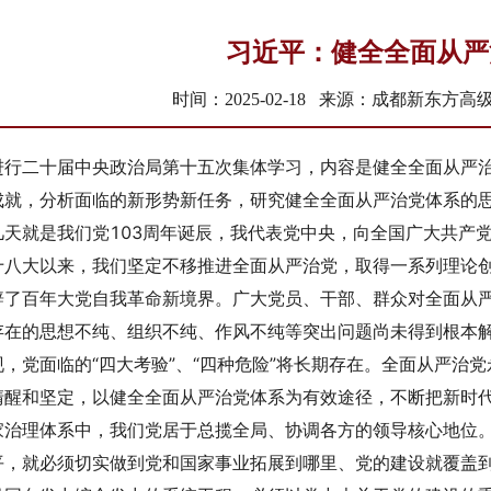
习近平：健全全面从严
时间：2025-02-18 来源：成都新东方
进行二十届中央政治局第十五次集体学习，内容是健全全面从严
成就，分析面临的新形势新任务，研究健全全面从严治党体系的
几天就是我们党103周年诞辰，我代表党中央，向全国广大共产
十八大以来，我们坚定不移推进全面从严治党，取得一系列理论
辟了百年大党自我革命新境界。广大党员、干部、群众对全面从
存在的思想不纯、组织不纯、作风不纯等突出问题尚未得到根本
现，党面临的“四大考验”、“四种危险”将长期存在。全面从严治
清醒和坚定，以健全全面从严治党体系为有效途径，不断把新时
家治理体系中，我们党居于总揽全局、协调各方的领导核心地位
平，就必须切实做到党和国家事业拓展到哪里、党的建设就覆盖