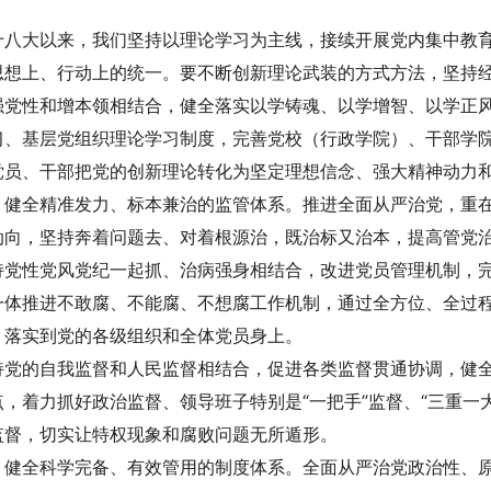
十八大以来，我们坚持以理论学习为主线，接续开展党内集中教
思想上、行动上的统一。要不断创新理论武装的方式方法，坚持
强党性和增本领相结合，健全落实以学铸魂、以学增智、以学正
习、基层党组织理论学习制度，完善党校（行政学院）、干部学
党员、干部把党的创新理论转化为坚定理想信念、强大精神动力
，健全精准发力、标本兼治的监管体系。推进全面从严治党，重
动向，坚持奔着问题去、对着根源治，既治标又治本，提高管党
持党性党风党纪一起抓、治病强身相结合，改进党员管理机制，
一体推进不敢腐、不能腐、不想腐工作机制，通过全方位、全过
，落实到党的各级组织和全体党员身上。
持党的自我监督和人民监督相结合，促进各类监督贯通协调，健
点，着力抓好政治监督、领导班子特别是“一把手”监督、“三重一
监督，切实让特权现象和腐败问题无所遁形。
，健全科学完备、有效管用的制度体系。全面从严治党政治性、