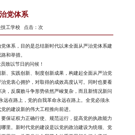
治党体系
高级技工学校 点击：
次
治党体系，目的是总结新时代以来全面从严治党体系建
思路和举措。
党员致以节日的问候！
创新、实践创新、制度创新成果，构建起全面从严治党
严治党衷心拥护，对取得的成效高度认可。同时也要看
解决，反腐败斗争形势依然严峻复杂，而且新情况新问
党永远在路上，党的自我革命永远在路上。全党必须永
代党的建设新的伟大工程推向前进。
。要保证权力正确行使、规范运行，提高党的执政能力
到哪里。新时代党的建设是以党的政治建设为统领、党