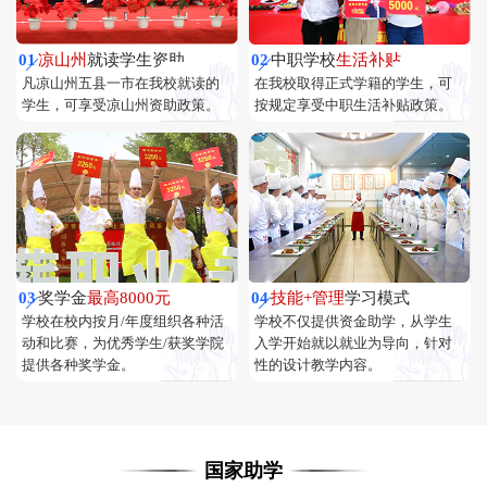
01
凉山州
就读学生资助
02
中职学校
生活补贴
凡凉山州五县一市在我校就读的
在我校取得正式学籍的学生，可
学生，可享受凉山州资助政策。
按规定享受中职生活补贴政策。
03
奖学金
最高8000元
04
技能+管理
学习模式
学校在校内按月/年度组织各种活
学校不仅提供资金助学，从学生
动和比赛，为优秀学生/获奖学院
入学开始就以就业为导向，针对
提供各种奖学金。
性的设计教学内容。
国家助学