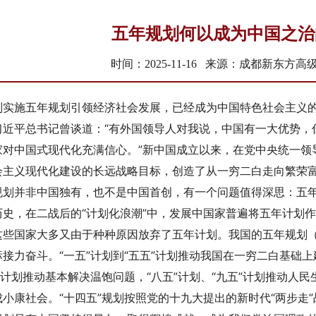
五年规划何以成为中国之治
时间：2025-11-16 来源：成都新东方
制实施五年规划引领经济社会发展，已经成为中国特色社会主义
习近平总书记曾谈道：“有外国领导人对我说，中国有一大优势，
家对中国式现代化充满信心。”新中国成立以来，在党中央统一领
会主义现代化建设的长远战略目标，创造了从一穷二白走向繁荣
规划并非中国独有，也不是中国首创，有一个问题值得深思：五
历史，在二战后的“计划化浪潮”中，发展中国家普遍将五年计划作
这些国家大多又由于种种原因放弃了五年计划。我国的五年规划
接力奋斗。“一五”计划到“五五”计划推动我国在一穷二白基础
”计划推动基本解决温饱问题，“八五”计划、“九五”计划推动人民
成小康社会。“十四五”规划按照党的十九大提出的新时代“两步走