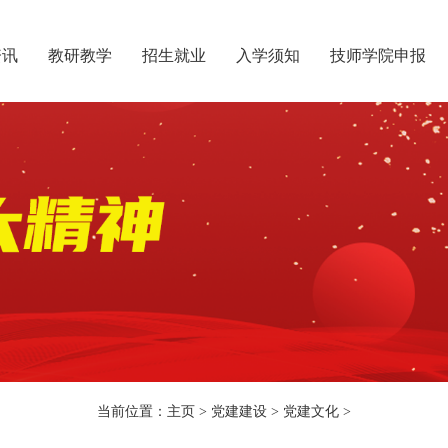
资讯
教研教学
招生就业
入学须知
技师学院申报
当前位置：
主页
>
党建建设
>
党建文化
>