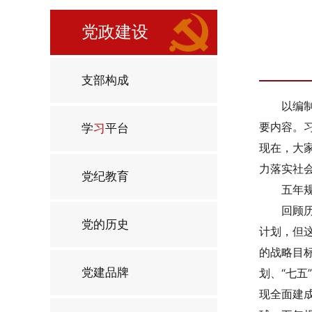
党政建设
支部构成
以编
要内容。
学
习
平台
现在，大
力落实社
党纪教育
五年
回顾
党的历史
计划，但
的战略目标
党建品牌
划、“七五
现全面建