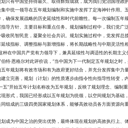
规划只有中国坚持得最久、取得辉煌成就，成为我们党治国理政
央集中统一领导在五年规划编制和实施中发挥了定海神针作用。
导，确保发展战略的历史延续性和时代前瞻性。每一次编制五年
展指导方针、主要目标和重点任务。规划编制过程中，我们党广
分吸收民智民意，凝聚全社会共识。规划实施过程中，党发挥总
有延续指标、调整指标与新增指标，将长期战略性与中期灵活性相
。这种在中国共产党有力领导下，兼具延续性与调适性的长期主义
罗伯特·恩格尔对此评价说，“当中国为下一代制定五年规划之时，
的五年规划将有效市场和有为政府更好结合，并充分发挥集中力
的建立完善，规划（计划）的性质逐步由指令性向指导性转变，
十一五”开始五年计划名称改为五年规划，反映了规划理念、编制
实现形式，我国已经形成以五年规划为统领，以空间规划为基础
共同组成的三级四类国家规划体系，能够高效动员各方面资源向
。
规划成为中国之治的突出优势，最终体现在规划的高效执行上、