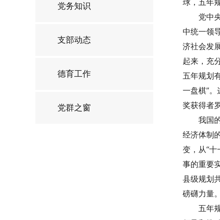
球，五年
党务知识
党中
中统一领
支部动态
济社会发
起来，充
德育工作
五年规划
一盘棋”
奖获得者
党群之窗
我国
经济体制
变，从“
事的重要
县级规划
磅礴力量
五年